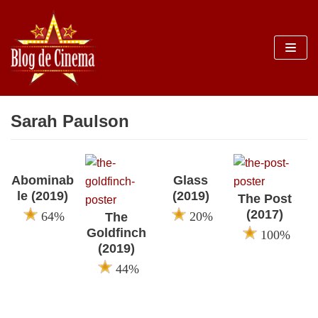
Sari
la
conținut
Sarah Paulson
Abominab
Glass
le (2019)
(2019)
The Post
(2017)
64%
20%
The
Goldfinch
100%
(2019)
44%