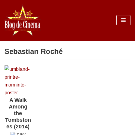
Sari
la
conținut
Sebastian Roché
A Walk
Among
the
Tombston
es (2014)