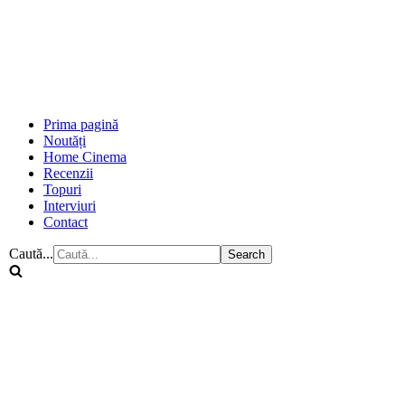
Prima pagină
Noutăți
Home Cinema
Recenzii
Topuri
Interviuri
Contact
Caută...