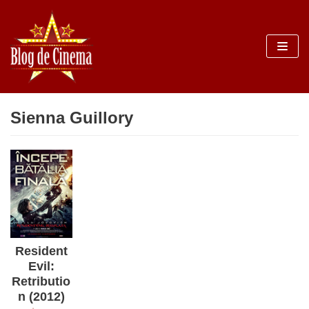
Sari
la
conținut
Sienna Guillory
Resident
Evil:
Retributio
n (2012)