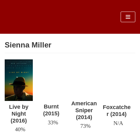
Sari
la
conținut
Sienna Miller
American
Burnt
Live by
Foxcatche
Sniper
(2015)
Night
r (2014)
(2014)
(2016)
33%
N/A
73%
40%