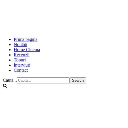
Prima pagină
Noutăți
Home Cinema
Recenzii
Topuri
Interviuri
Contact
Caută...