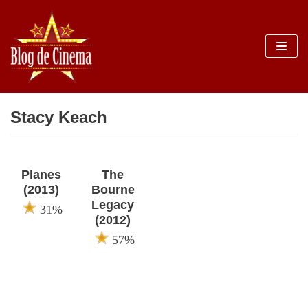
Sari
la
conținut
Stacy Keach
Planes
The
(2013)
Bourne
Legacy
31%
(2012)
57%