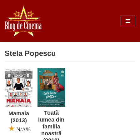
Sari
la
conținut
Stela Popescu
Toată
Mamaia
lumea din
(2013)
familia
N/A%
noastră