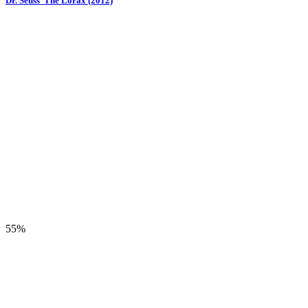
Dr. Seuss’ The Lorax (2012)
55%