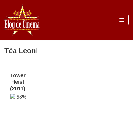
Sari
la
conținut
Téa Leoni
Tower
Heist
(2011)
58%