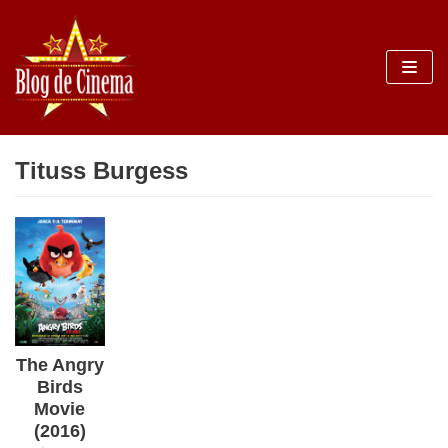
Sari
la
conținut
Tituss Burgess
The Angry
Birds
Movie
(2016)