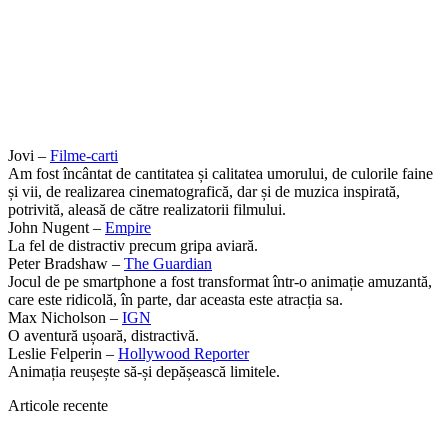
Jovi –
Filme-carti
Am fost încântat de cantitatea și calitatea umorului, de culorile faine
și vii, de realizarea cinematografică, dar și de muzica inspirată,
potrivită, aleasă de către realizatorii filmului.
John Nugent –
Empire
La fel de distractiv precum gripa aviară.
Peter Bradshaw –
The Guardian
Jocul de pe smartphone a fost transformat într-o animație amuzantă,
care este ridicolă, în parte, dar aceasta este atracția sa.
Max Nicholson –
IGN
O aventură ușoară, distractivă.
Leslie Felperin –
Hollywood Reporter
Animația reușește să-și depășească limitele.
Articole recente