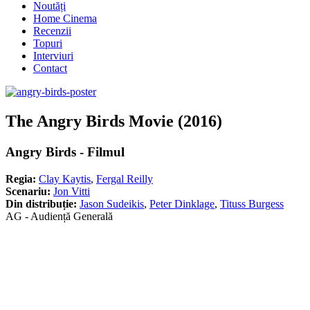
Noutăți
Home Cinema
Recenzii
Topuri
Interviuri
Contact
The Angry Birds Movie (2016)
Angry Birds - Filmul
Regia:
Clay Kaytis
,
Fergal Reilly
Scenariu:
Jon Vitti
Din distribuție:
Jason Sudeikis
,
Peter Dinklage
,
Tituss Burgess
AG - Audiență Generală