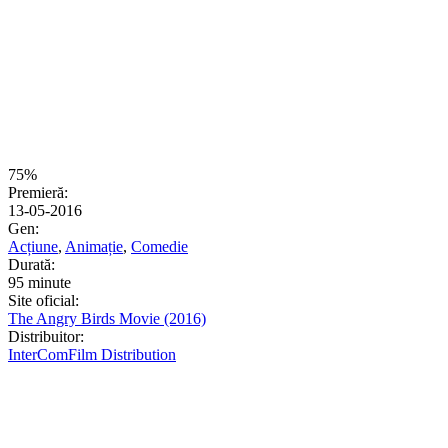
75%
Premieră:
13-05-2016
Gen:
Acțiune
,
Animație
,
Comedie
Durată:
95 minute
Site oficial:
The Angry Birds Movie (2016)
Distribuitor:
InterComFilm Distribution