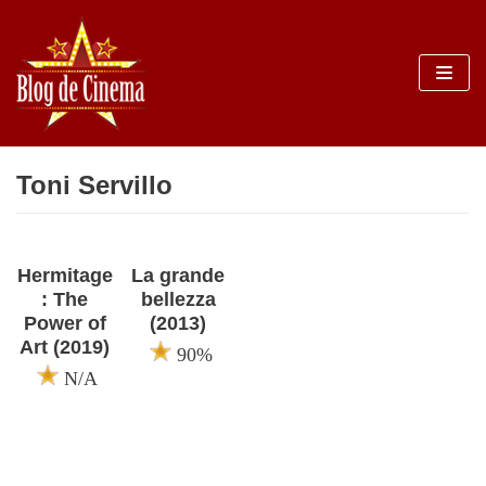
Sari
la
conținut
Toni Servillo
Hermitage
La grande
: The
bellezza
Power of
(2013)
Art (2019)
90%
N/A