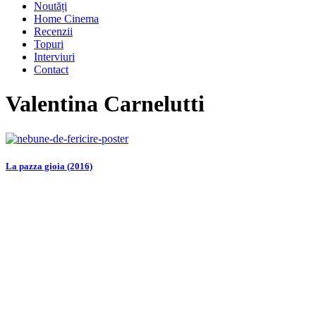
Noutăți
Home Cinema
Recenzii
Topuri
Interviuri
Contact
Valentina Carnelutti
La pazza gioia (2016)