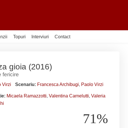
nzii
Topuri
Interviuri
Contact
a gioia (2016)
fericire
 Virzi
Scenariu:
Francesca Archibugi
,
Paolo Virzi
ție:
Micaela Ramazzotti
,
Valentina Carnelutti
,
Valeria
hi
71%