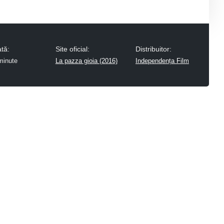
tă:
Site oficial:
Distribuitor:
minute
La pazza gioia (2016)
Independența Film