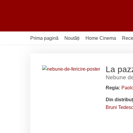
Sari
la
conținut
Prima pagină
Noutăți
Home Cinema
Rece
La pazz
Nebune de 
Regia:
Paolo
Din distribu
Bruni Tedesc