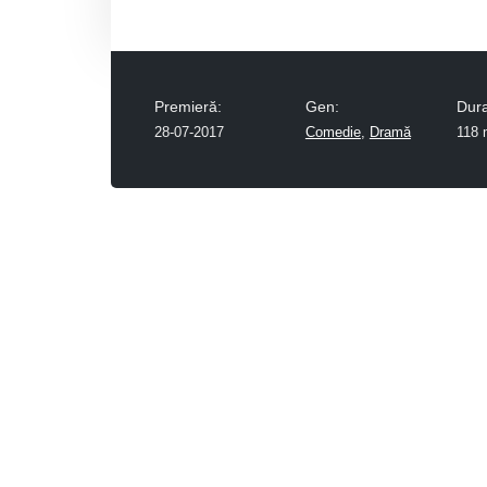
Premieră:
Gen:
Dura
28-07-2017
Comedie
,
Dramă
118 