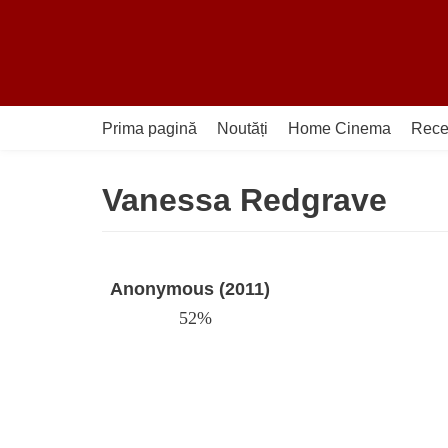
Sari
la
conținut
Prima pagină
Noutăți
Home Cinema
Rece
Vanessa Redgrave
Anonymous (2011)
52%