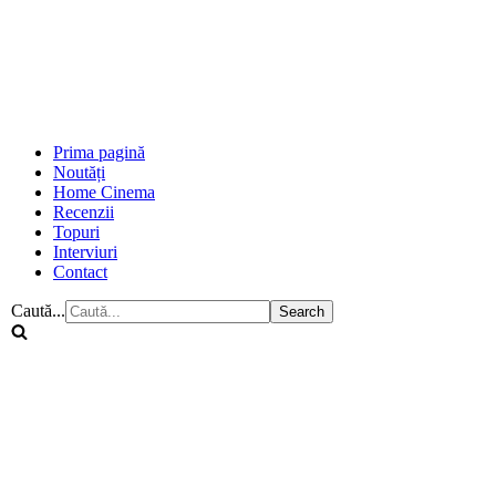
Prima pagină
Noutăți
Home Cinema
Recenzii
Topuri
Interviuri
Contact
Caută...