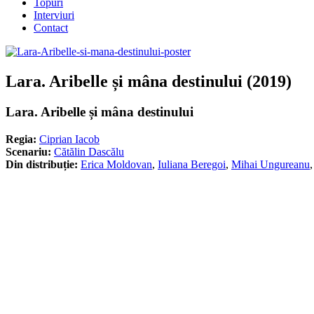
Topuri
Interviuri
Contact
Lara. Aribelle și mâna destinului (2019)
Lara. Aribelle și mâna destinului
Regia:
Ciprian Iacob
Scenariu:
Cătălin Dascălu
Din distribuție:
Erica Moldovan
,
Iuliana Beregoi
,
Mihai Ungureanu