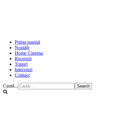
Prima pagină
Noutăți
Home Cinema
Recenzii
Topuri
Interviuri
Contact
Caută...