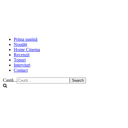
Prima pagină
Noutăți
Home Cinema
Recenzii
Topuri
Interviuri
Contact
Caută...