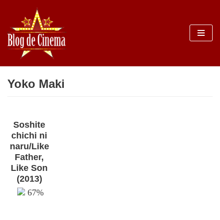
Sari
la
conținut
Yoko Maki
Soshite
chichi ni
naru/Like
Father,
Like Son
(2013)
67%