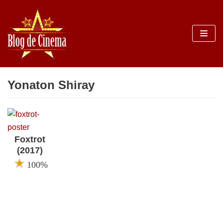
Sari
la
conținut
Yonaton Shiray
Foxtrot
(2017)
100%