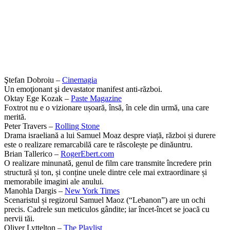
Ştefan Dobroiu –
Cinemagia
Un emoţionant şi devastator manifest anti-război.
Oktay Ege Kozak –
Paste Magazine
Foxtrot nu e o vizionare ușoară, însă, în cele din urmă, una care
merită.
Peter Travers –
Rolling Stone
Drama israeliană a lui Samuel Moaz despre viață, război și durere
este o realizare remarcabilă care te răscolește pe dinăuntru.
Brian Tallerico –
RogerEbert.com
O realizare minunată, genul de film care transmite încredere prin
structură și ton, și conține unele dintre cele mai extraordinare și
memorabile imagini ale anului.
Manohla Dargis –
New York Times
Scenaristul și regizorul Samuel Maoz (“Lebanon”) are un ochi
precis. Cadrele sun meticulos gândite; iar încet-încet se joacă cu
nervii tăi.
Oliver Lyttelton –
The Playlist