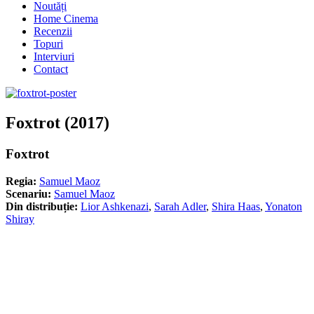
Noutăți
Home Cinema
Recenzii
Topuri
Interviuri
Contact
Foxtrot (2017)
Foxtrot
Regia:
Samuel Maoz
Scenariu:
Samuel Maoz
Din distribuție:
Lior Ashkenazi
,
Sarah Adler
,
Shira Haas
,
Yonaton
Shiray