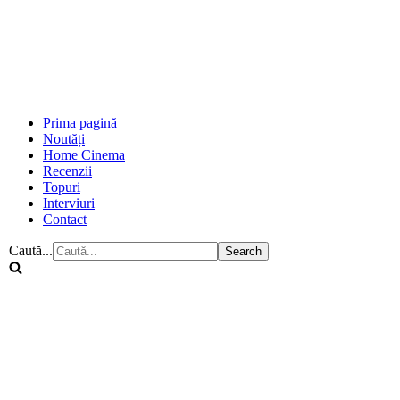
Prima pagină
Noutăți
Home Cinema
Recenzii
Topuri
Interviuri
Contact
Caută...