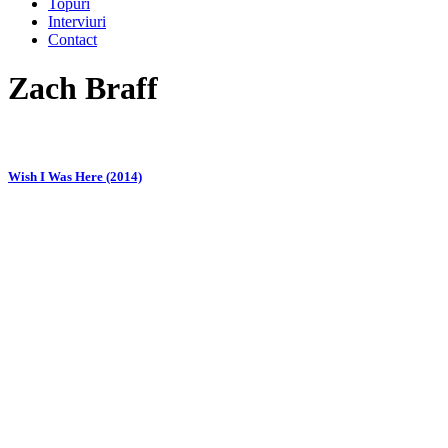
Topuri
Interviuri
Contact
Zach Braff
Wish I Was Here (2014)