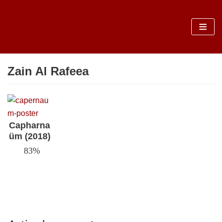
Sari
la
conținut
Zain Al Rafeea
Capharna
üm (2018)
83%