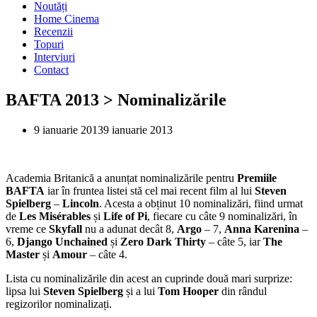
Noutăți
Home Cinema
Recenzii
Topuri
Interviuri
Contact
BAFTA 2013 > Nominalizările
9 ianuarie 2013
9 ianuarie 2013
Academia Britanică a anunțat nominalizările pentru
Premiile
BAFTA
iar în fruntea listei stă cel mai recent film al lui
Steven
Spielberg
–
Lincoln
. Acesta a obținut 10 nominalizări, fiind urmat
de
Les Misérables
și
Life of Pi
, fiecare cu câte 9 nominalizări, în
vreme ce
Skyfall
nu a adunat decât 8,
Argo
– 7,
Anna Karenina
–
6,
Django Unchained
și
Zero Dark Thirty
– câte 5, iar
The
Master
și
Amour
– câte 4.
Lista cu nominalizările din acest an cuprinde două mari surprize:
lipsa lui
Steven Spielberg
și a lui
Tom Hooper
din rândul
regizorilor nominalizați.