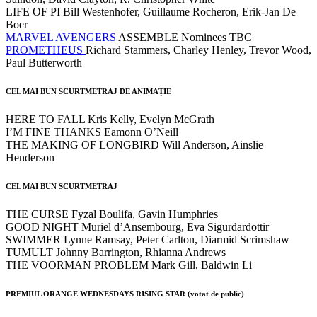
LIFE OF PI Bill Westenhofer, Guillaume Rocheron, Erik-Jan De
Boer
MARVEL AVENGERS
ASSEMBLE Nominees TBC
PROMETHEUS
Richard Stammers, Charley Henley, Trevor Wood,
Paul Butterworth
CEL MAI BUN SCURTMETRAJ DE ANIMAȚIE
HERE TO FALL Kris Kelly, Evelyn McGrath
I’M FINE THANKS Eamonn O’Neill
THE MAKING OF LONGBIRD Will Anderson, Ainslie
Henderson
CEL MAI BUN SCURTMETRAJ
THE CURSE Fyzal Boulifa, Gavin Humphries
GOOD NIGHT Muriel d’Ansembourg, Eva Sigurdardottir
SWIMMER Lynne Ramsay, Peter Carlton, Diarmid Scrimshaw
TUMULT Johnny Barrington, Rhianna Andrews
THE VOORMAN PROBLEM Mark Gill, Baldwin Li
PREMIUL ORANGE WEDNESDAYS RISING STAR (votat de public)