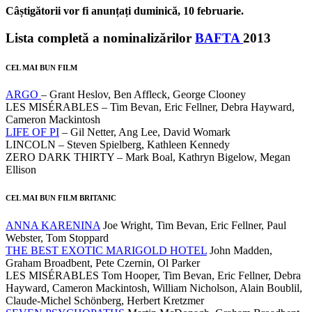
Câștigătorii vor fi anunțați duminică, 10 februarie.
Lista completă a nominalizărilor
BAFTA
2013
CEL MAI BUN FILM
ARGO
– Grant Heslov, Ben Affleck, George Clooney
LES MISÉRABLES – Tim Bevan, Eric Fellner, Debra Hayward,
Cameron Mackintosh
LIFE OF PI
– Gil Netter, Ang Lee, David Womark
LINCOLN – Steven Spielberg, Kathleen Kennedy
ZERO DARK THIRTY – Mark Boal, Kathryn Bigelow, Megan
Ellison
CEL MAI BUN FILM BRITANIC
ANNA KARENINA
Joe Wright, Tim Bevan, Eric Fellner, Paul
Webster, Tom Stoppard
THE BEST EXOTIC MARIGOLD HOTEL
John Madden,
Graham Broadbent, Pete Czernin, Ol Parker
LES MISÉRABLES Tom Hooper, Tim Bevan, Eric Fellner, Debra
Hayward, Cameron Mackintosh, William Nicholson, Alain Boublil,
Claude-Michel Schönberg, Herbert Kretzmer