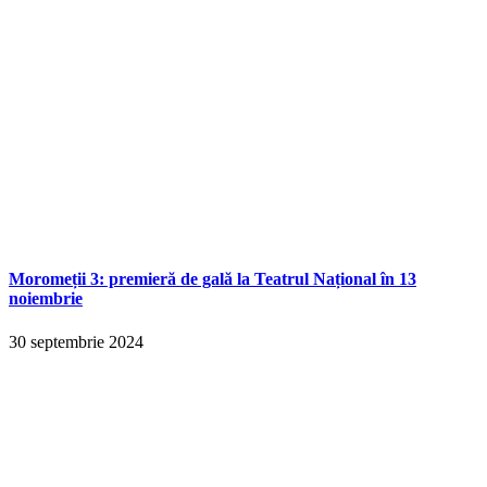
Moromeții 3: premieră de gală la Teatrul Național în 13
noiembrie
30 septembrie 2024