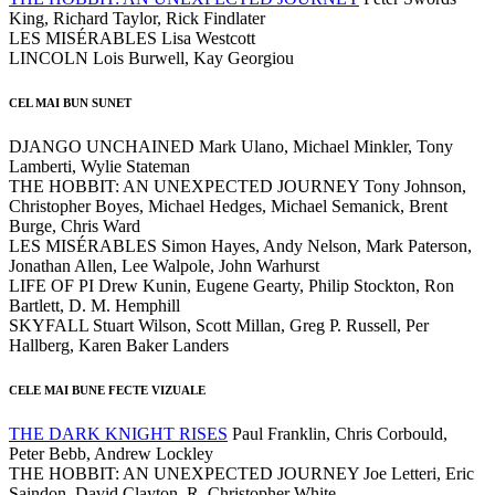
King, Richard Taylor, Rick Findlater
LES MISÉRABLES Lisa Westcott
LINCOLN Lois Burwell, Kay Georgiou
CEL MAI BUN SUNET
DJANGO UNCHAINED Mark Ulano, Michael Minkler, Tony
Lamberti, Wylie Stateman
THE HOBBIT: AN UNEXPECTED JOURNEY Tony Johnson,
Christopher Boyes, Michael Hedges, Michael Semanick, Brent
Burge, Chris Ward
LES MISÉRABLES Simon Hayes, Andy Nelson, Mark Paterson,
Jonathan Allen, Lee Walpole, John Warhurst
LIFE OF PI Drew Kunin, Eugene Gearty, Philip Stockton, Ron
Bartlett, D. M. Hemphill
SKYFALL Stuart Wilson, Scott Millan, Greg P. Russell, Per
Hallberg, Karen Baker Landers
CELE MAI BUNE FECTE VIZUALE
THE DARK KNIGHT RISES
Paul Franklin, Chris Corbould,
Peter Bebb, Andrew Lockley
THE HOBBIT: AN UNEXPECTED JOURNEY Joe Letteri, Eric
Saindon, David Clayton, R. Christopher White