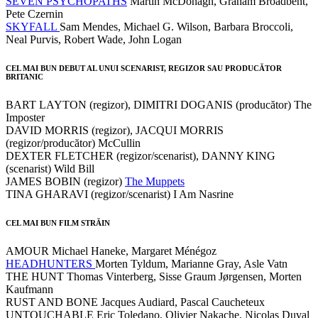
SEVEN PSYCHOPATHS
Martin McDonagh, Graham Broadbent,
Pete Czernin
SKYFALL
Sam Mendes, Michael G. Wilson, Barbara Broccoli,
Neal Purvis, Robert Wade, John Logan
CEL MAI BUN DEBUT AL UNUI SCENARIST, REGIZOR SAU PRODUCĂTOR
BRITANIC
BART LAYTON (regizor), DIMITRI DOGANIS (producător) The
Imposter
DAVID MORRIS (regizor), JACQUI MORRIS
(regizor/producător) McCullin
DEXTER FLETCHER (regizor/scenarist), DANNY KING
(scenarist) Wild Bill
JAMES BOBIN (regizor)
The Muppets
TINA GHARAVI (regizor/scenarist) I Am Nasrine
CEL MAI BUN FILM STRĂIN
AMOUR Michael Haneke, Margaret Ménégoz
HEADHUNTERS
Morten Tyldum, Marianne Gray, Asle Vatn
THE HUNT Thomas Vinterberg, Sisse Graum Jørgensen, Morten
Kaufmann
RUST AND BONE Jacques Audiard, Pascal Caucheteux
UNTOUCHABLE Eric Toledano, Olivier Nakache, Nicolas Duval