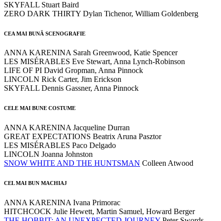
SKYFALL Stuart Baird
ZERO DARK THIRTY Dylan Tichenor, William Goldenberg
CEA MAI BUNĂ SCENOGRAFIE
ANNA KARENINA Sarah Greenwood, Katie Spencer
LES MISÉRABLES Eve Stewart, Anna Lynch-Robinson
LIFE OF PI David Gropman, Anna Pinnock
LINCOLN Rick Carter, Jim Erickson
SKYFALL Dennis Gassner, Anna Pinnock
CELE MAI BUNE COSTUME
ANNA KARENINA Jacqueline Durran
GREAT EXPECTATIONS Beatrix Aruna Pasztor
LES MISÉRABLES Paco Delgado
LINCOLN Joanna Johnston
SNOW WHITE AND THE HUNTSMAN
Colleen Atwood
CEL MAI BUN MACHIAJ
ANNA KARENINA Ivana Primorac
HITCHCOCK Julie Hewett, Martin Samuel, Howard Berger
THE HOBBIT: AN UNEXPECTED JOURNEY
Peter Swords