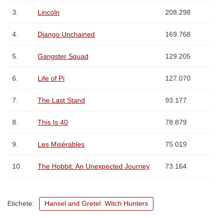
3.
Lincoln
208.298
4.
Django Unchained
169.768
5.
Gangster Squad
129.205
6.
Life of Pi
127.070
7.
The Last Stand
93.177
8.
This Is 40
78.879
9.
Les Misérables
75.019
10.
The Hobbit: An Unexpected Journey
73.164
Etichete:
Hansel and Gretel: Witch Hunters