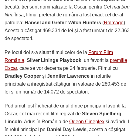
trecută, trei sunt nominalizate la Oscar, pentru
Cel mai bun
film
. Însă, filmul preferat de români a fost exact cel de-al
patrulea:
Hansel and Gretel: Witch Hunters
(
RoImage
).
Acesta a câștigat 469.334 de lei și a fost urmărit de 22.363
de spectatori.
Pe locul doi s-a situat filmul celor de la
Forum Film
România
,
Silver Linings Playbook
, un favorit la
premiile
Oscar
, care se vor decerna pe 24 februarie. Filmul cu
Bradley Cooper
și
Jennifer Lawrence
în rolurile
principale a înregistrat câștiguri în valoare de 280.453 de
lei și un număr de 14.072 de spectatori.
Podiumul fost încheiat de unul dintre principalii favoriți la
Oscar, cel mai recent film regizat de
Steven Spielberg
–
Lincoln
. Adus în România de
Odeon Cineplex
și avându-l
în rolul principal pe
Daniel Day-Lewis
, acesta a câștigat