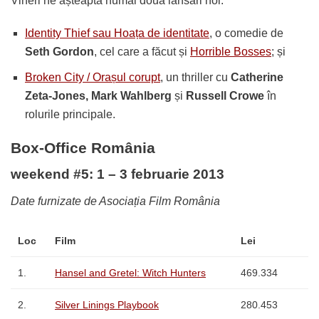
Vineri ne așteaptă numai două lansări noi:
Identity Thief sau Hoața de identitate
, o comedie de
Seth Gordon
, cel care a făcut și
Horrible Bosses
; și
Broken City / Orașul corupt
, un thriller cu
Catherine
Zeta-Jones, Mark Wahlberg
și
Russell Crowe
în
rolurile principale.
Box-Office România
weekend #5: 1 – 3 februarie 2013
Date furnizate de Asociația Film România
Loc
Film
Lei
1.
Hansel and Gretel: Witch Hunters
469.334
2.
Silver Linings Playbook
280.453