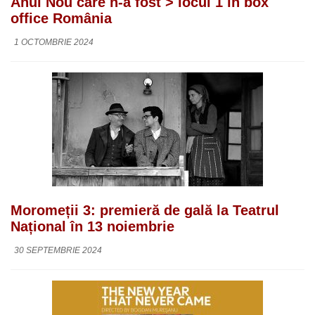
Anul Nou care n-a fost > locul 1 în box
office România
1 OCTOMBRIE 2024
Moromeții 3: premieră de gală la Teatrul
Național în 13 noiembrie
30 SEPTEMBRIE 2024