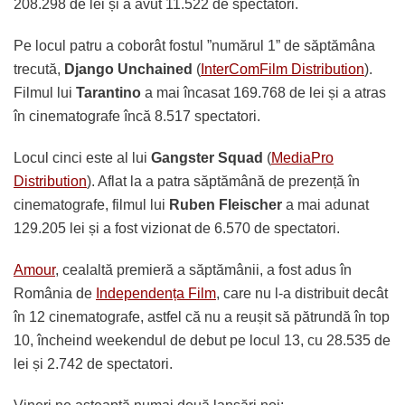
208.298 de lei și a avut 11.522 de spectatori.
Pe locul patru a coborât fostul ”numărul 1” de săptămâna
trecută,
Django Unchained
(
InterComFilm Distribution
).
Filmul lui
Tarantino
a mai încasat 169.768 de lei și a atras
în cinematografe încă 8.517 spectatori.
Locul cinci este al lui
Gangster Squad
(
MediaPro
Distribution
). Aflat la a patra săptămână de prezență în
cinematografe, filmul lui
Ruben Fleischer
a mai adunat
129.205 lei și a fost vizionat de 6.570 de spectatori.
Amour
, cealaltă premieră a săptămânii, a fost adus în
România de
Independența Film
, care nu l-a distribuit decât
în 12 cinematografe, astfel că nu a reușit să pătrundă în top
10, încheind weekendul de debut pe locul 13, cu 28.535 de
lei și 2.742 de spectatori.