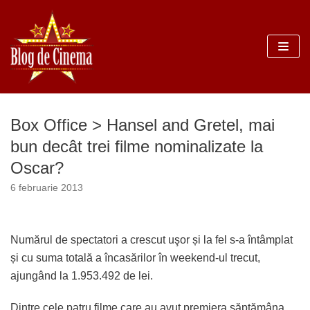
Sari
la
conținut
Box Office > Hansel and Gretel, mai
bun decât trei filme nominalizate la
Oscar?
6 februarie 2013
Numărul de spectatori a crescut uşor și la fel s-a întâmplat
și cu suma totală a încasărilor în weekend-ul trecut,
ajungând la 1.953.492 de lei.
Dintre cele patru filme care au avut premiera săptămâna