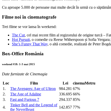
Cu aproape 5.000 de persoane mai multe decât în urmă cu o săptămână, 
Filme noi în cinematografe
Trei filme se vor lansa în weekend:
The Cut
, cel mai recent film al regizorului de origine turcă – Fa
Hot Pursuit
, o comedie cu Reese Witherspoon și Sofia Vergara;
She’s Funny That Way
, o altă comedie, realizată de Peter Bog
Box-Office România
weekend #18: 1-3 mai 2015
Date furnizate de Cinemagia
Loc
Film
Lei
cinemaMetru
1.
The Avengers: Age of Ultron
984.281
67%
2.
The Age of Adaline
336.695
66%
3.
Fast and Furious 7
294.337
85%
Tinker Bell and the Legend of
4.
142.857
77%
the NeverBeast