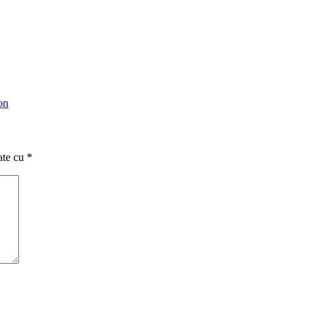
on
ate cu
*