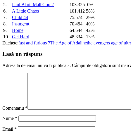
5.
Paul Blart: Mall Cop 2
103.325
0%
6.
A Little Chaos
101.412
58%
7.
Child 44
75.574
29%
8.
Insurgent
70.454
40%
9.
Home
64.544
42%
10.
Get Hard
48.334
13%
Etichete:
fast and furious 7
The Age of Adaline
the avengers age of ultr
Lasă un răspuns
Adresa ta de email nu va fi publicată.
Câmpurile obligatorii sunt marc
Comentariu
*
Nume
*
Email
*