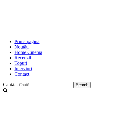
Prima pagină
Noutăți
Home Cinema
Recenzii
Topuri
Interviuri
Contact
Caută...