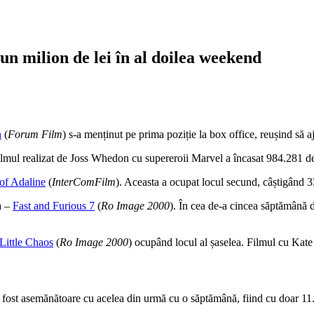
un milion de lei în al doilea weekend
n
(
Forum Film
) s-a menținut pe prima poziție la box office, reușind să 
lmul realizat de Joss Whedon cu supereroii Marvel a încasat 984.281 de 
of Adaline
(
InterComFilm
). Aceasta a ocupat locul secund, câștigând 33
a –
Fast and Furious 7
(
Ro Image 2000
). În cea de-a cincea săptămână d
Little Chaos
(
Ro Image 2000
) ocupând locul al șaselea. Filmul cu Kate 
u fost asemănătoare cu acelea din urmă cu o săptămână, fiind cu doar 11.0