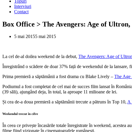
Topuri
Interviuri
Contact
Box Office > The Avengers: Age of Ultron, 
5 mai 2015
5 mai 2015
La cel de-al doilea weekend de la debut,
The Avengers: Age of Ultro
Înregistrând o scădere de doar 37% față de weekendul de la lansare, fi
Prima premieră a săptămânii a fost drama cu Blake Lively –
The Age 
Podiumul a fost completat de cel mai de succes film lansat în Români
(39 săli), ajungând deja, în total, la aproape 11 milioane de lei.
Și cea de-a doua premieră a săptămânii trecute a pătruns în Top 10,
A 
Weekendul trecut în cifre
În ceea ce privește încasările totale înregistrate în weekend, acestea a
filme fiind vizionate în cinematografele românești.