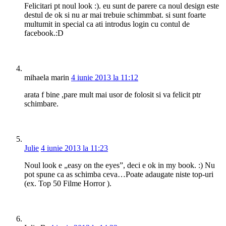
Felicitari pt noul look :). eu sunt de parere ca noul design este
destul de ok si nu ar mai trebuie schimmbat. si sunt foarte
multumit in special ca ati introdus login cu contul de
facebook.:D
mihaela marin
4 iunie 2013 la 11:12
arata f bine ,pare mult mai usor de folosit si va felicit ptr
schimbare.
Julie
4 iunie 2013 la 11:23
Noul look e „easy on the eyes”, deci e ok in my book. :) Nu
pot spune ca as schimba ceva…Poate adaugate niste top-uri
(ex. Top 50 Filme Horror ).