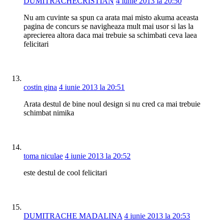
DUMITRACHECRISTIAN
4 iunie 2013 la 20:50
Nu am cuvinte sa spun ca arata mai misto akuma aceasta
pagina de concurs se navigheaza mult mai usor si las la
aprecierea altora daca mai trebuie sa schimbati ceva laea
felicitari
costin gina
4 iunie 2013 la 20:51
Arata destul de bine noul design si nu cred ca mai trebuie
schimbat nimika
toma niculae
4 iunie 2013 la 20:52
este destul de cool felicitari
DUMITRACHE MADALINA
4 iunie 2013 la 20:53