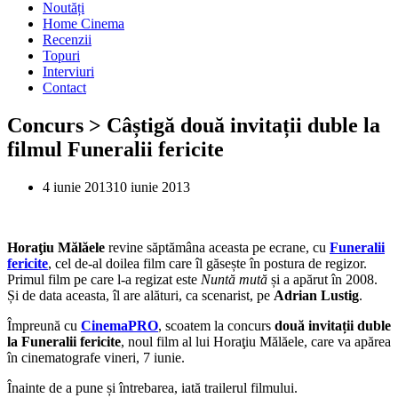
Noutăți
Home Cinema
Recenzii
Topuri
Interviuri
Contact
Concurs > Câștigă două invitații duble la
filmul Funeralii fericite
4 iunie 2013
10 iunie 2013
Horaţiu Mălăele
revine săptămâna aceasta pe ecrane, cu
Funeralii
fericite
, cel de-al doilea film care îl găsește în postura de regizor.
Primul film pe care l-a regizat este
Nuntă mută
și a apărut în 2008.
Și de data aceasta, îl are alături, ca scenarist, pe
Adrian Lustig
.
Împreună cu
CinemaPRO
, scoatem la concurs
două invitații duble
la Funeralii fericite
, noul film al lui Horaţiu Mălăele, care va apărea
în cinematografe vineri, 7 iunie.
Înainte de a pune și întrebarea, iată trailerul filmului.