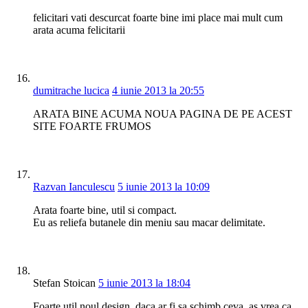
felicitari vati descurcat foarte bine imi place mai mult cum
arata acuma felicitarii
dumitrache lucica
4 iunie 2013 la 20:55
ARATA BINE ACUMA NOUA PAGINA DE PE ACEST
SITE FOARTE FRUMOS
Razvan Ianculescu
5 iunie 2013 la 10:09
Arata foarte bine, util si compact.
Eu as reliefa butanele din meniu sau macar delimitate.
Stefan Stoican
5 iunie 2013 la 18:04
Foarte util noul design, daca ar fi sa schimb ceva, as vrea ca