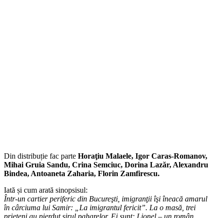
Din distribuție fac parte
Horaţiu Malaele, Igor Caras-Romanov,
Mihai Gruia Sandu, Crina Semciuc, Dorina Lazăr, Alexandru
Bindea, Antoaneta Zaharia, Florin Zamfirescu.
Iată și cum arată sinopsisul:
Într-un cartier periferic din Bucureşti, imigranţii îşi îneacă amarul
în cârciuma lui Samir: „La imigrantul fericit”. La o masă, trei
prieteni au pierdut şirul paharelor. Ei sunt: Lionel – un român