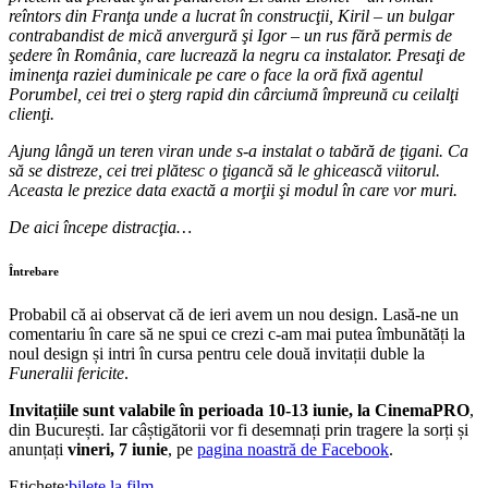
reîntors din Franţa unde a lucrat în construcţii, Kiril – un bulgar
contrabandist de mică anvergură şi Igor – un rus fără permis de
şedere în România, care lucrează la negru ca instalator. Presaţi de
iminenţa raziei duminicale pe care o face la oră fixă agentul
Porumbel, cei trei o şterg rapid din cârciumă împreună cu ceilalţi
clienţi.
Ajung lângă un teren viran unde s-a instalat o tabără de ţigani. Ca
să se distreze, cei trei plătesc o ţigancă să le ghicească viitorul.
Aceasta le prezice data exactă a morţii şi modul în care vor muri.
De aici începe distracţia…
Întrebare
Probabil că ai observat că de ieri avem un nou design. Lasă-ne un
comentariu în care să ne spui ce crezi c-am mai putea îmbunătăți la
noul design și intri în cursa pentru cele două invitații duble la
Funeralii fericite
.
Invitațiile sunt valabile în perioada 10-13 iunie, la CinemaPRO
,
din București. Iar câștigătorii vor fi desemnați prin tragere la sorți și
anunțați
vineri, 7 iunie
, pe
pagina noastră de Facebook
.
Etichete:
bilete la film