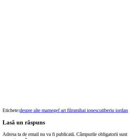
Etichete:
despre alte mame
gef art film
mihai ionescu
tiberiu iordan
Lasă un răspuns
Adresa ta de email nu va fi publicată.
Câmpurile obligatorii sunt