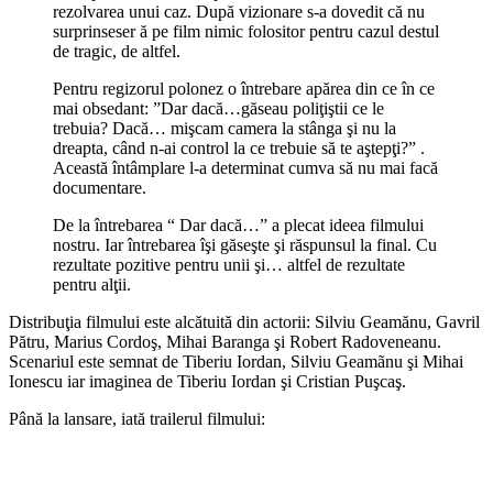
rezolvarea unui caz. După vizionare s-a dovedit că nu
surprinseser ă pe film nimic folositor pentru cazul destul
de tragic, de altfel.
Pentru regizorul polonez o întrebare apărea din ce în ce
mai obsedant: ”Dar dacă…găseau poliţiştii ce le
trebuia? Dacă… mişcam camera la stânga şi nu la
dreapta, când n-ai control la ce trebuie să te aştepţi?” .
Această întâmplare l-a determinat cumva să nu mai facă
documentare.
De la întrebarea “ Dar dacă…” a plecat ideea filmului
nostru. Iar întrebarea îşi găseşte şi răspunsul la final. Cu
rezultate pozitive pentru unii şi… altfel de rezultate
pentru alţii.
Distribuţia filmului este alcătuită din actorii: Silviu Geamănu, Gavril
Pătru, Marius Cordoş, Mihai Baranga şi Robert Radoveneanu.
Scenariul este semnat de Tiberiu Iordan, Silviu Geamãnu şi Mihai
Ionescu iar imaginea de Tiberiu Iordan şi Cristian Puşcaş.
Până la lansare, iată trailerul filmului: