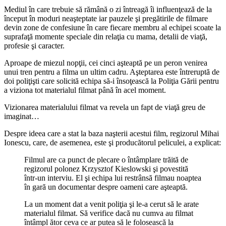
Mediul în care trebuie să rămână o zi întreagă îi influenţează de la
început în moduri neaşteptate iar pauzele şi pregătirile de filmare
devin zone de confesiune în care fiecare membru al echipei scoate la
suprafaţă momente speciale din relaţia cu mama, detalii de viaţă,
profesie şi caracter.
Aproape de miezul nopţii, cei cinci aşteaptă pe un peron venirea
unui tren pentru a filma un ultim cadru. Aşteptarea este întreruptă de
doi poliţişti care solicită echipa să-i însoţească la Poliţia Gării pentru
a viziona tot materialul filmat până în acel moment.
Vizionarea materialului filmat va revela un fapt de viaţă greu de
imaginat…
Despre ideea care a stat la baza naşterii acestui film, regizorul Mihai
Ionescu, care, de asemenea, este şi producătorul peliculei, a explicat:
Filmul are ca punct de plecare o întâmplare trăită de
regizorul polonez Krzysztof Kieslowski şi povestită
într-un interviu. El şi echipa lui restrânsă filmau noaptea
în gară un documentar despre oameni care aşteaptă.
La un moment dat a venit poliţia şi le-a cerut să le arate
materialul filmat. Să verifice dacă nu cumva au filmat
întâmpl ător ceva ce ar putea să le folosească la