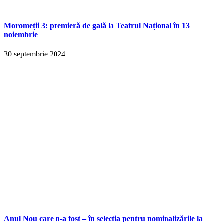
Moromeții 3: premieră de gală la Teatrul Național în 13
noiembrie
30 septembrie 2024
Anul Nou care n-a fost – în selecția pentru nominalizările la