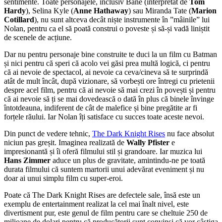
sentimente. Toate personajele, inclusiv Bane (interpretat de
Tom
Hardy
), Selina Kyle (
Anne Hathaway
) sau Miranda Tate (
Marion
Cotillard
), nu sunt altceva decât niște instrumente în ”mâinile” lui
Nolan, pentru ca el să poată construi o poveste și să-și vadă liniștit
de scenele de acțiune.
Dar nu pentru personaje bine construite te duci la un film cu Batman
și nici pentru că speri că acolo vei găsi prea multă logică, ci pentru
că ai nevoie de spectacol, ai nevoie ca ceva/cineva să te surprindă
atât de mult încât, după vizionare, să vorbești ore întregi cu prietenii
despre acel film, pentru că ai nevoie să mai crezi în povești și pentru
că ai nevoie să ți se mai dovedească o dată în plus că binele învinge
întotdeauna, indiferent de cât de malefice și bine pregătite ar fi
forțele răului. Iar Nolan îți satisface cu succes toate aceste nevoi.
Din punct de vedere tehnic,
The Dark Knight Rises
nu face absolut
niciun pas greșit. Imaginea realizată de
Wally Pfister
e
impresionantă și îi oferă filmului stil și grandoare. Iar muzica lui
Hans Zimmer
aduce un plus de gravitate, amintindu-ne pe toată
durata filmului că suntem martorii unui adevărat eveniment și nu
doar ai unui simplu film cu super-eroi.
Poate că The Dark Knight Rises are defectele sale, însă este un
exemplu de entertainment realizat la cel mai înalt nivel, este
divertisment pur, este genul de film pentru care se cheltuie 250 de
milioane de dolari pentru că producătorii sunt convinși că vor câștiga