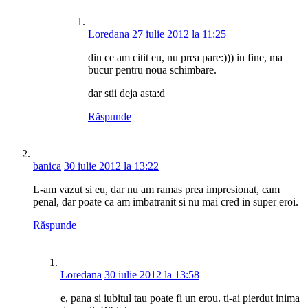
Loredana
27 iulie 2012 la 11:25
din ce am citit eu, nu prea pare:))) in fine, ma
bucur pentru noua schimbare.
dar stii deja asta:d
Răspunde
banica
30 iulie 2012 la 13:22
L-am vazut si eu, dar nu am ramas prea impresionat, cam
penal, dar poate ca am imbatranit si nu mai cred in super eroi.
Răspunde
Loredana
30 iulie 2012 la 13:58
e, pana si iubitul tau poate fi un erou. ti-ai pierdut inima