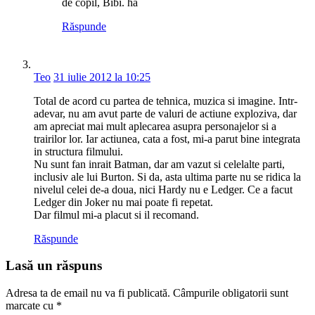
de copil, Bibi. ha
Răspunde
Teo
31 iulie 2012 la 10:25
Total de acord cu partea de tehnica, muzica si imagine. Intr-
adevar, nu am avut parte de valuri de actiune exploziva, dar
am apreciat mai mult aplecarea asupra personajelor si a
trairilor lor. Iar actiunea, cata a fost, mi-a parut bine integrata
in structura filmului.
Nu sunt fan inrait Batman, dar am vazut si celelalte parti,
inclusiv ale lui Burton. Si da, asta ultima parte nu se ridica la
nivelul celei de-a doua, nici Hardy nu e Ledger. Ce a facut
Ledger din Joker nu mai poate fi repetat.
Dar filmul mi-a placut si il recomand.
Răspunde
Lasă un răspuns
Adresa ta de email nu va fi publicată.
Câmpurile obligatorii sunt
marcate cu
*