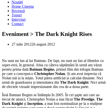
Noutăți
Home Cinema
Recenzii
Topuri
Interviuri
Contact
Eveniment > The Dark Knight Rises
27 iulie 2012
26 august 2012
Nu sunt un fan al lui Batman. De fapt, nu sunt un fan al filmelor cu
super-eroi, în general. Abia cu câteva săptămâni în urmă am văzut
pentru prima dată
Batman Begins
, primul film din trilogia Batman
pe care a conceput-o
Christopher Nolan
. Și am avut impresia că
Nolan mă ia la mișto. Totul părea artificial și calculat dinainte. Nici
urmă de grandoarea și intensitatea din
The Dark Knight
. Nici urmă
de efectele vizuale impresionante din cea de-a doua parte.
Însă Batman Begins se întâmpla în 2005. În cei șapte ani care au
trecut de atunci, Christopher Nolan a mai făcut
The Prestige
,
The
Dark Knight
și
Inception
, a mai fost nominalizat pe la o mulțime
de premii (printre care sunt și două nominalizări la Oscar) și a