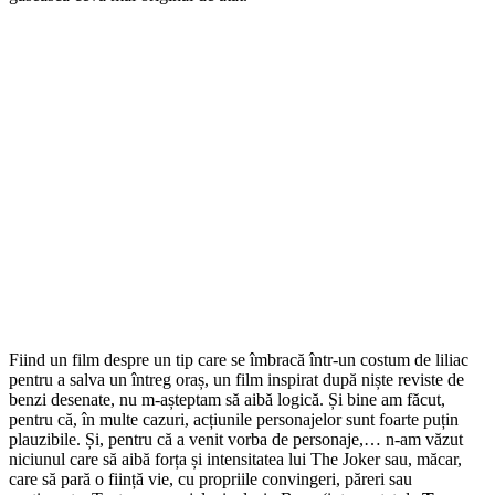
Fiind un film despre un tip care se îmbracă într-un costum de liliac
pentru a salva un întreg oraș, un film inspirat după niște reviste de
benzi desenate, nu m-așteptam să aibă logică. Și bine am făcut,
pentru că, în multe cazuri, acțiunile personajelor sunt foarte puțin
plauzibile. Și, pentru că a venit vorba de personaje,… n-am văzut
niciunul care să aibă forța și intensitatea lui The Joker sau, măcar,
care să pară o ființă vie, cu propriile convingeri, păreri sau