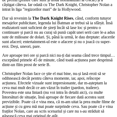
câștigat câteva. Iar odată cu The Dark Knight, Christopher Nolan a
intrat în liga ”regizorilor mari” de la Hollywood.
Dar să revenim la
The Dark Knight Rises
, când, conform tuturor
mesajelor publicitare, legenda lui Batman ar trebui să ia sfârșit. Însă
realizatorii sunt suficient de șireți încât să lase loc și pentru o
continuare și parcă nu au curaj să pună capăt unei serii care le-a adus
sute de milioane de dolari. Și, până la urmă, le dau dreptate: afacerile
sunt afaceri; entertainment-ul este o afacere și nu o joacă cu super-
eroi. Deși, uneori, pare.
Are aproape trei ore și parcă nici nu-ți dai seama când trece timpul…
exceptând primele 45 de minute, când toată acțiunea pare desprinsă
dintr-un film prost de serie B.
Christopher Nolan face ce știe el mai bine, nu-și lasă eroii să se
odihnească decât pentru câteva momente, iar, apoi, reîncepe
acțiunea. Efectele vizuale sunt impresionante, dar m-așteptam la
ceva mai mult decât ce am văzut în trailer (pardon, trailere).
Povestea este una liniară (nu voi intra în detalii aici), cu multe
întorsături de situație, însă aproape de fiecare dată acestea sunt
previzibile. Poate că e vina mea, că m-am uitat la prea multe filme de
acțiune și cu greu mă mai poate surprinde ceva. Sau poate că e vina
fraților Nolan, care au scris scenariul și care nu s-au străduit să
găsească ceva mai original de atât.