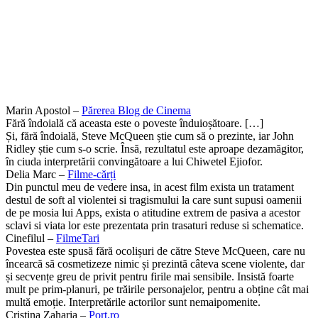
Marin Apostol –
Părerea Blog de Cinema
Fără îndoială că aceasta este o poveste înduioșătoare. […]
Și, fără îndoială, Steve McQueen știe cum să o prezinte, iar John
Ridley știe cum s-o scrie. Însă, rezultatul este aproape dezamăgitor,
în ciuda interpretării convingătoare a lui Chiwetel Ejiofor.
Delia Marc –
Filme-cărți
Din punctul meu de vedere insa, in acest film exista un tratament
destul de soft al violentei si tragismului la care sunt supusi oamenii
de pe mosia lui Apps, exista o atitudine extrem de pasiva a acestor
sclavi si viata lor este prezentata prin trasaturi reduse si schematice.
Cinefilul –
FilmeTari
Povestea este spusă fără ocolișuri de către Steve McQueen, care nu
încearcă să cosmetizeze nimic și prezintă câteva scene violente, dar
și secvențe greu de privit pentru firile mai sensibile. Insistă foarte
mult pe prim-planuri, pe trăirile personajelor, pentru a obține cât mai
multă emoție. Interpretările actorilor sunt nemaipomenite.
Cristina Zaharia –
Port.ro