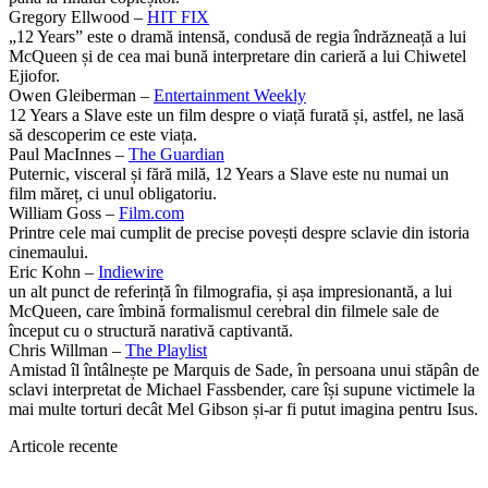
Gregory Ellwood –
HIT FIX
„12 Years” este o dramă intensă, condusă de regia îndrăzneață a lui
McQueen și de cea mai bună interpretare din carieră a lui Chiwetel
Ejiofor.
Owen Gleiberman –
Entertainment Weekly
12 Years a Slave este un film despre o viață furată și, astfel, ne lasă
să descoperim ce este viața.
Paul MacInnes –
The Guardian
Puternic, visceral și fără milă, 12 Years a Slave este nu numai un
film măreț, ci unul obligatoriu.
William Goss –
Film.com
Printre cele mai cumplit de precise povești despre sclavie din istoria
cinemaului.
Eric Kohn –
Indiewire
un alt punct de referință în filmografia, și așa impresionantă, a lui
McQueen, care îmbină formalismul cerebral din filmele sale de
început cu o structură narativă captivantă.
Chris Willman –
The Playlist
Amistad îl întâlnește pe Marquis de Sade, în persoana unui stăpân de
sclavi interpretat de Michael Fassbender, care își supune victimele la
mai multe torturi decât Mel Gibson și-ar fi putut imagina pentru Isus.
Articole recente