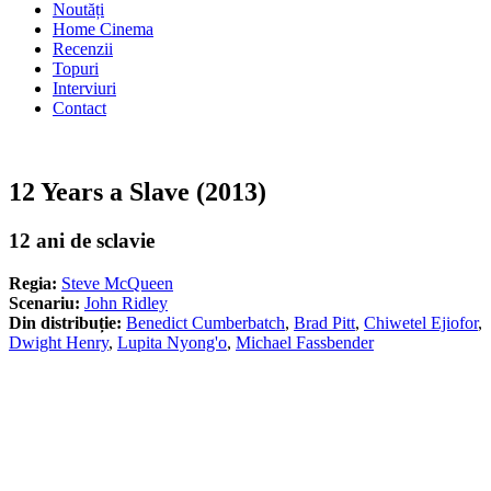
Noutăți
Home Cinema
Recenzii
Topuri
Interviuri
Contact
12 Years a Slave (2013)
12 ani de sclavie
Regia:
Steve McQueen
Scenariu:
John Ridley
Din distribuție:
Benedict Cumberbatch
,
Brad Pitt
,
Chiwetel Ejiofor
,
Dwight Henry
,
Lupita Nyong'o
,
Michael Fassbender