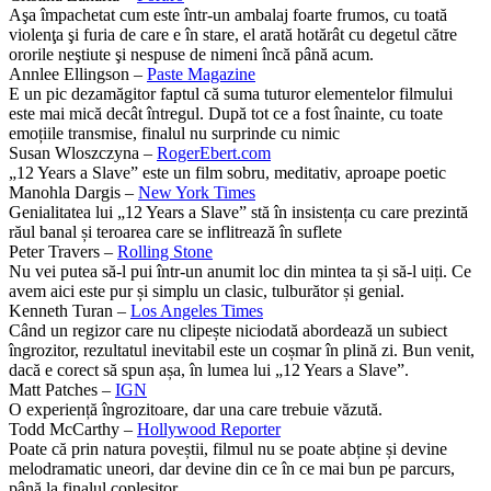
Aşa împachetat cum este într-un ambalaj foarte frumos, cu toată
violenţa şi furia de care e în stare, el arată hotărât cu degetul către
ororile neştiute şi nespuse de nimeni încă până acum.
Annlee Ellingson –
Paste Magazine
E un pic dezamăgitor faptul că suma tuturor elementelor filmului
este mai mică decât întregul. După tot ce a fost înainte, cu toate
emoțiile transmise, finalul nu surprinde cu nimic
Susan Wloszczyna –
RogerEbert.com
„12 Years a Slave” este un film sobru, meditativ, aproape poetic
Manohla Dargis –
New York Times
Genialitatea lui „12 Years a Slave” stă în insistența cu care prezintă
răul banal și teroarea care se inflitrează în suflete
Peter Travers –
Rolling Stone
Nu vei putea să-l pui într-un anumit loc din mintea ta și să-l uiți. Ce
avem aici este pur și simplu un clasic, tulburător și genial.
Kenneth Turan –
Los Angeles Times
Când un regizor care nu clipește niciodată abordează un subiect
îngrozitor, rezultatul inevitabil este un coșmar în plină zi. Bun venit,
dacă e corect să spun așa, în lumea lui „12 Years a Slave”.
Matt Patches –
IGN
O experiență îngrozitoare, dar una care trebuie văzută.
Todd McCarthy –
Hollywood Reporter
Poate că prin natura poveștii, filmul nu se poate abține și devine
melodramatic uneori, dar devine din ce în ce mai bun pe parcurs,
până la finalul copleșitor.