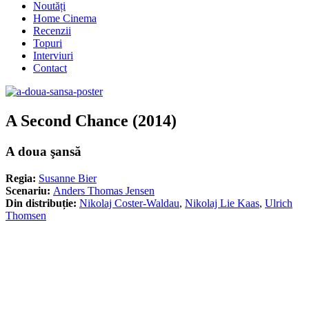
Noutăți
Home Cinema
Recenzii
Topuri
Interviuri
Contact
A Second Chance (2014)
A doua şansă
Regia:
Susanne Bier
Scenariu:
Anders Thomas Jensen
Din distribuție:
Nikolaj Coster-Waldau
,
Nikolaj Lie Kaas
,
Ulrich
Thomsen