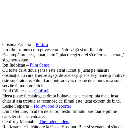
Cristina Zaharia –
Port.ro
Un film frumos cu o poveste urâtă de viaţă şi un final de
răscumpărare neaşteptat, cum îi place regizoarei să ofere cu speranţă
şi generozitate.
Ion Indolean –
Film Sense
Cu toate că A doua şansă este atent lucrat şi jucat pe măsură,
obstinaţia cu care Bier se agaţă de aceleaşi şi aceleaşi teme şi motive
este supărătoare. Filmul are, într-adevăr, o serie de atuuri, însă sunt
servite în mod nefericit.
Emil Călinescu –
CinEmil
Ideea poate fi catalogata drept bolnava, asta e si opinia mea, insa
chiar si asa trebuie sa recunosc ca filmul este jucat extrem de bine.
Leslie Felperin –
Hollywood Reporter
Din nefericire, în afară de actori, restul filmului are foarte puține
caracteristici salvatoare.
Geoffrey Macnab –
The Independent
Regizoarea câștigătoare la Oscar Susanne Bier și scenaristul său de