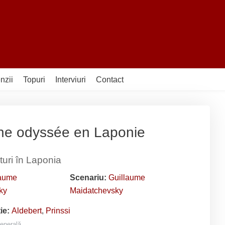
nzii
Topuri
Interviuri
Contact
Une odyssée en Laponie
turi în Laponia
laume
Scenariu:
Guillaume
ky
Maidatchevsky
ție:
Aldebert
,
Prinssi
enerală