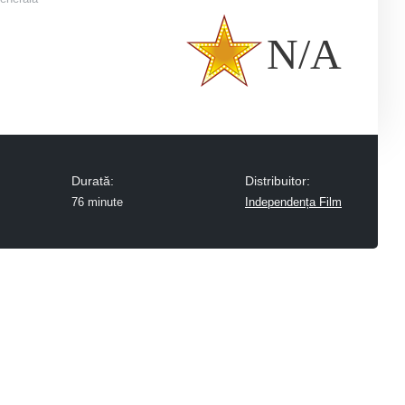
N/A
Durată:
Distribuitor:
76 minute
Independența Film