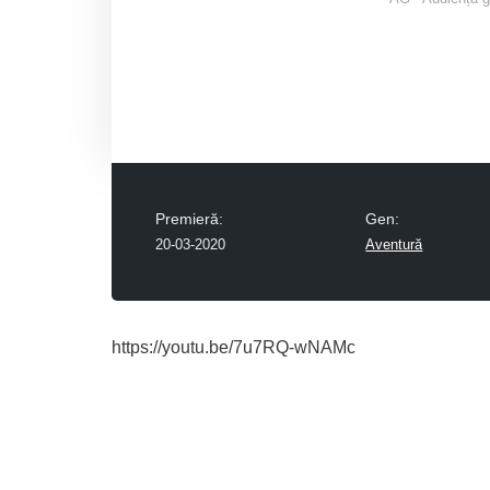
Premieră:
Gen:
20-03-2020
Aventură
https://youtu.be/7u7RQ-wNAMc