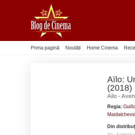
Sari
la
conținut
Prima pagină
Noutăți
Home Cinema
Rece
Aïlo: 
(2018)
Ailo - Aven
Regia:
Guil
Maidatchevs
Din distribu
AG - Audiență g