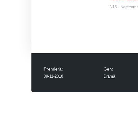
N15 - Nerecoman
Premieră:
Gen:
09-11-2018
Dramă