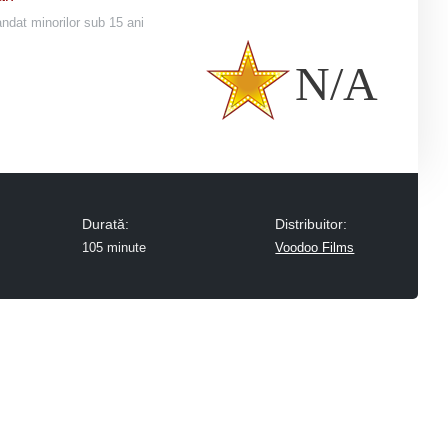
dat minorilor sub 15 ani
N/A
Durată:
Distribuitor:
105 minute
Voodoo Films