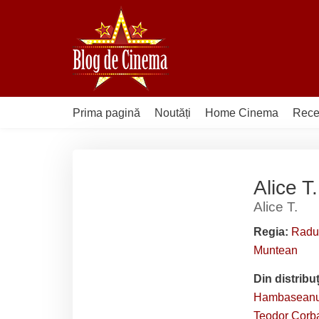
Sari
la
conținut
Prima pagină
Noutăți
Home Cinema
Rece
Alice T
Alice T.
Regia:
Radu
Muntean
Din distribu
Hambasean
Teodor Corb