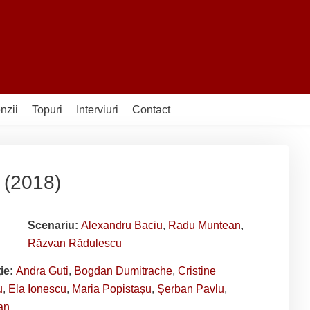
nzii
Topuri
Interviuri
Contact
. (2018)
Scenariu:
Alexandru Baciu
,
Radu Muntean
,
Răzvan Rădulescu
ție:
Andra Guti
,
Bogdan Dumitrache
,
Cristine
u
,
Ela Ionescu
,
Maria Popistașu
,
Şerban Pavlu
,
an