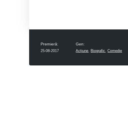
Premieră:
Gen:
25-08-2017
Acțiune
,
Biografic
,
Comedie