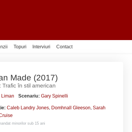
nzii
Topuri
Interviuri
Contact
an Made (2017)
 Trafic în stil american
 Liman
Scenariu:
Gary Spinelli
ție:
Caleb Landry Jones
,
Domhnall Gleeson
,
Sarah
Cruise
ndat minorilor sub 15 ani