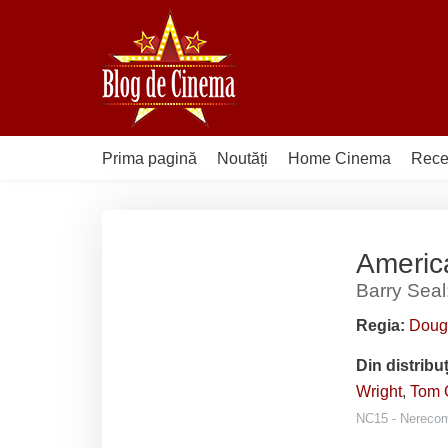
Sari
la
conținut
Prima pagină
Noutăți
Home Cinema
Rece
Americ
Barry Seal:
Regia:
Doug
Din distribu
Wright
,
Tom 
NC15 - Nerecoma