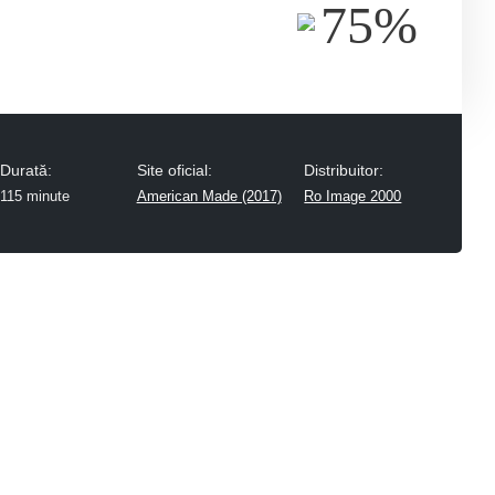
75%
Durată:
Site oficial:
Distribuitor:
115 minute
American Made (2017)
Ro Image 2000