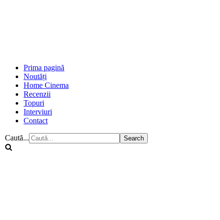
Prima pagină
Noutăți
Home Cinema
Recenzii
Topuri
Interviuri
Contact
Caută...