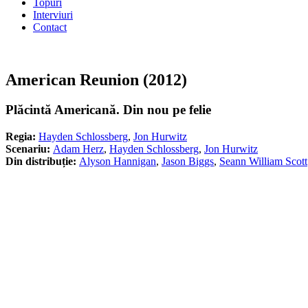
Topuri
Interviuri
Contact
American Reunion (2012)
Plăcintă Americană. Din nou pe felie
Regia:
Hayden Schlossberg
,
Jon Hurwitz
Scenariu:
Adam Herz
,
Hayden Schlossberg
,
Jon Hurwitz
Din distribuție:
Alyson Hannigan
,
Jason Biggs
,
Seann William Scott