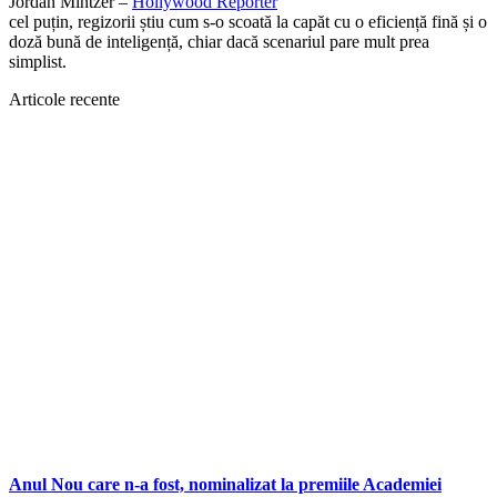
Jordan Mintzer –
Hollywood Reporter
cel puțin, regizorii știu cum s-o scoată la capăt cu o eficiență fină și o
doză bună de inteligență, chiar dacă scenariul pare mult prea
simplist.
Articole recente
Anul Nou care n-a fost, nominalizat la premiile Academiei