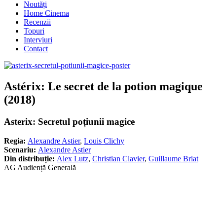
Noutăți
Home Cinema
Recenzii
Topuri
Interviuri
Contact
Astérix: Le secret de la potion magique
(2018)
Asterix: Secretul poțiunii magice
Regia:
Alexandre Astier
,
Louis Clichy
Scenariu:
Alexandre Astier
Din distribuție:
Alex Lutz
,
Christian Clavier
,
Guillaume Briat
AG Audiență Generală