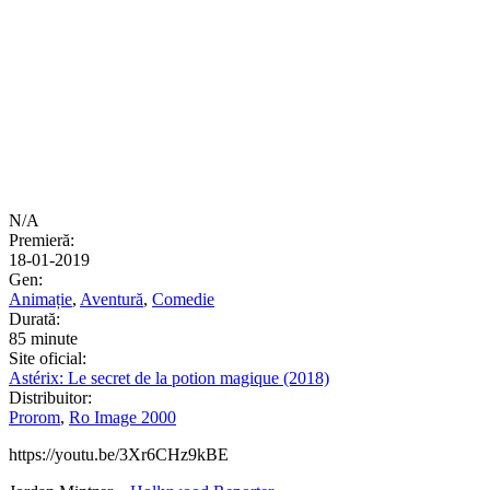
N/A
Premieră:
18-01-2019
Gen:
Animație
,
Aventură
,
Comedie
Durată:
85 minute
Site oficial:
Astérix: Le secret de la potion magique (2018)
Distribuitor:
Prorom
,
Ro Image 2000
https://youtu.be/3Xr6CHz9kBE