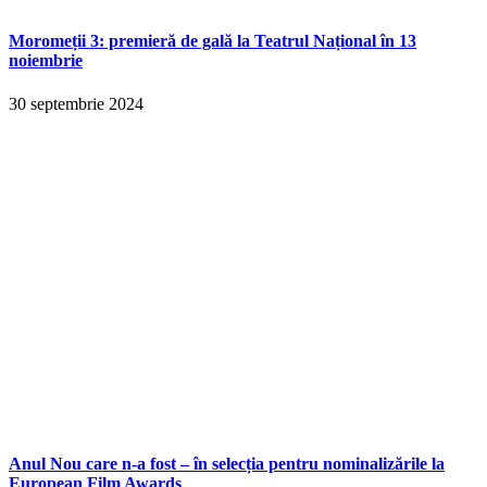
Moromeții 3: premieră de gală la Teatrul Național în 13
noiembrie
30 septembrie 2024
Anul Nou care n-a fost – în selecția pentru nominalizările la
European Film Awards