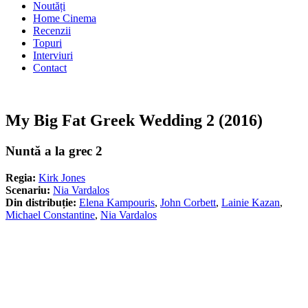
Noutăți
Home Cinema
Recenzii
Topuri
Interviuri
Contact
My Big Fat Greek Wedding 2 (2016)
Nuntă a la grec 2
Regia:
Kirk Jones
Scenariu:
Nia Vardalos
Din distribuție:
Elena Kampouris
,
John Corbett
,
Lainie Kazan
,
Michael Constantine
,
Nia Vardalos