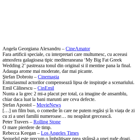
Angela Georgiana Alexandru –
CineAmator
Fara artificii speciale, cu interpretari care multumesc, cu aceeasi
atmosfera galagioasa tipic mediteraneana ‘My Big Fat Greek
Wedding 2’ pastreaza tonul din original si il mentine pana la final.
Adauga arome mai moderate, dar mai picante.
Ştefan Dobroiu –
Cinemagia
Entuziasmul actorilor compensează lipsa de inspiraţie a scenariului.
Emil Călinescu –
CinEmil
Nunta a la grec 2 mi-a placut per total, ca imagine de ansamblu,
chiar daca luat la bani marunti are ceva defecte.
Ștefan Apostol –
MovieNews
[…] un film bun, o comedie în care ne putem regăsi și în viața de zi
cu zi a unei familii numeroase… nu neapărat grecească.
Peter Travers –
Rolling Stone
O mare pierdere de timp.
Rebecca Keegan –
Los Angeles Times
Sequelul este precum o îmbrățișare prea strânsă a unei rude dragi,