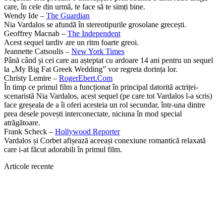
care, în cele din urmă, te face să te simți bine.
Wendy Ide –
The Guardian
Nia Vardalos se afundă în stereotipurile grosolane grecești.
Geoffrey Macnab –
The Independent
Acest sequel tardiv are un ritm foarte greoi.
Jeannette Catsoulis –
New York Times
Până când și cei care au așteptat cu ardoare 14 ani pentru un sequel
la „My Big Fat Greek Wedding” vor regreta dorința lor.
Christy Lemire –
RogerEbert.Com
În timp ce primul film a funcționat în principal datorită actriței-
scenaristă Nia Vardalos, acest sequel (pe care tot Vardalos l-a scris)
face greșeala de a îi oferi acesteia un rol secundar, într-una dintre
prea desele povești interconectate, niciuna în mod special
atrăgătoare.
Frank Scheck –
Hollywood Reporter
Vardalos și Corbet afișează aceeași conexiune romantică relaxată
care i-at făcut adorabili în primul film.
Articole recente