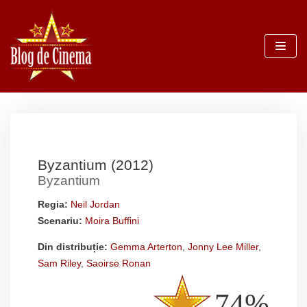
Sari
la
conținut
Byzantium (2012)
Byzantium
Regia:
Neil Jordan
Scenariu:
Moira Buffini
Din distribuție:
Gemma Arterton
,
Jonny Lee Miller
,
Sam Riley
,
Saoirse Ronan
74%