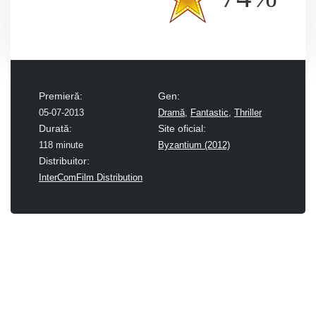
Premieră:
Gen:
05-07-2013
Dramă
,
Fantastic
,
Thriller
Durată:
Site oficial:
118 minute
Byzantium (2012)
Distribuitor:
InterComFilm Distribution