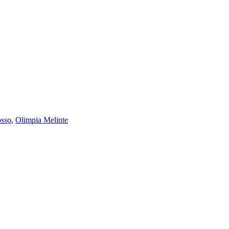
osso
,
Olimpia Melinte