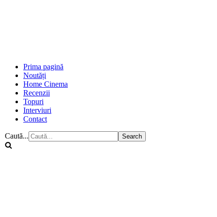
Prima pagină
Noutăți
Home Cinema
Recenzii
Topuri
Interviuri
Contact
Caută...