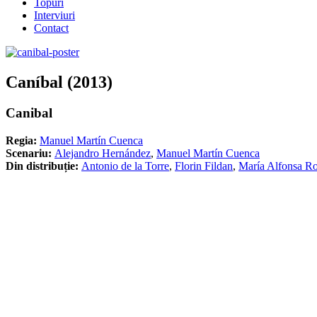
Topuri
Interviuri
Contact
Caníbal (2013)
Canibal
Regia:
Manuel Martín Cuenca
Scenariu:
Alejandro Hernández
,
Manuel Martín Cuenca
Din distribuție:
Antonio de la Torre
,
Florin Fildan
,
María Alfonsa R