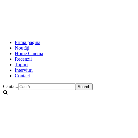
Prima pagină
Noutăți
Home Cinema
Recenzii
Topuri
Interviuri
Contact
Caută...