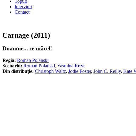
Topuri
Interviuri
Contact
Carnage (2011)
Doamne... ce măcel!
Regia:
Roman Polanski
Scenariu:
Roman Polanski
,
Yasmina Reza
Din distribuție:
Christoph Waltz
,
Jodie Foster
,
John C. Reilly
,
Kate W