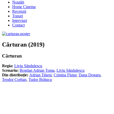
Noutăți
Home Cinema
Recenzii
Topuri
Interviuri
Contact
Cărturan (2019)
Cărturan
Regia:
Liviu Săndulescu
Scenariu:
Bogdan Adrian Toma
,
Liviu Săndulescu
Din distribuție:
Adrian Titieni
,
Cristina Flutur
,
Dana Dogaru
,
Teodor Corban
,
Tudor Brătucu