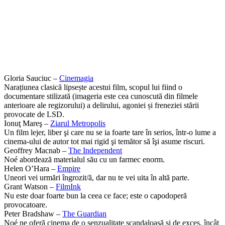
Gloria Sauciuc –
Cinemagia
Narațiunea clasică lipsește acestui film, scopul lui fiind o
documentare stilizată (imageria este cea cunoscută din filmele
anterioare ale regizorului) a delirului, agoniei și freneziei stării
provocate de LSD.
Ionuţ Mareş –
Ziarul Metropolis
Un film lejer, liber şi care nu se ia foarte tare în serios, într-o lume a
cinema-ului de autor tot mai rigid şi temător să îşi asume riscuri.
Geoffrey Macnab –
The Independent
Noé abordează materialul său cu un farmec enorm.
Helen O’Hara –
Empire
Uneori vei urmări îngrozit/ă, dar nu te vei uita în altă parte.
Grant Watson –
FilmInk
Nu este doar foarte bun la ceea ce face; este o capodoperă
provocatoare.
Peter Bradshaw –
The Guardian
Noé ne oferă cinema de o senzualitate scandaloasă și de exces, încât