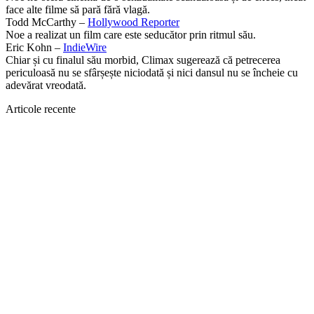
face alte filme să pară fără vlagă.
Todd McCarthy –
Hollywood Reporter
Noe a realizat un film care este seducător prin ritmul său.
Eric Kohn –
IndieWire
Chiar și cu finalul său morbid, Climax sugerează că petrecerea
periculoasă nu se sfârșește niciodată și nici dansul nu se încheie cu
adevărat vreodată.
Articole recente