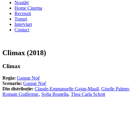
Noutăți
Home Cinema
Recenzii
Topuri
Interviuri
Contact
Climax (2018)
Climax
Regia:
Gaspar Noé
Scenariu:
Gaspar Noé
Din distribuție:
Claude-Emmanuelle Gajan-Maull
,
Giselle Palmer
,
Romain Guillermic
,
Sofia Boutella
,
Thea Carla Schott