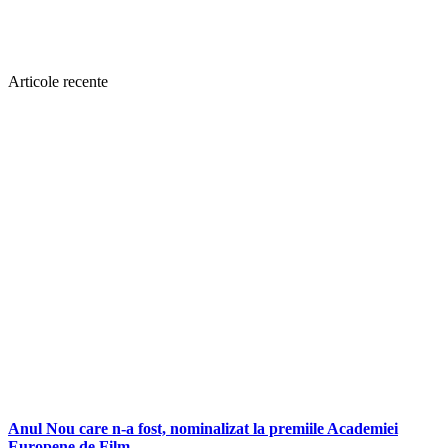
Articole recente
Anul Nou care n-a fost, nominalizat la premiile Academiei
Europene de Film