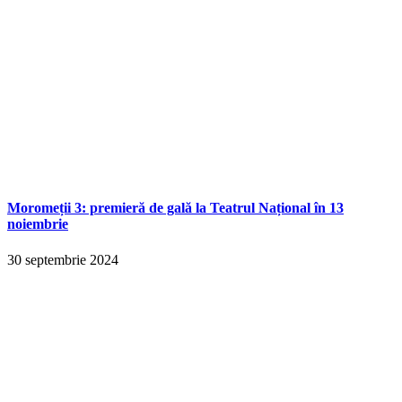
Moromeții 3: premieră de gală la Teatrul Național în 13
noiembrie
30 septembrie 2024