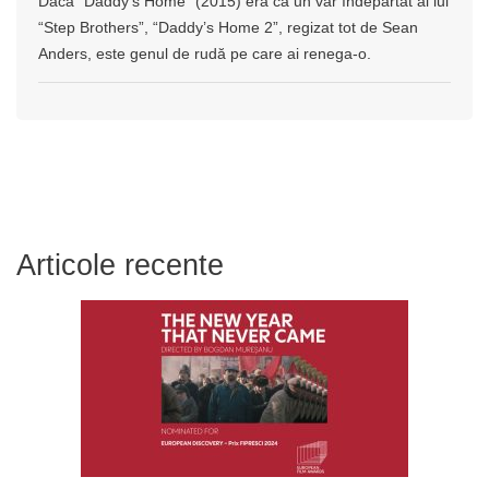
Dacă “Daddy’s Home” (2015) era ca un văr îndepărtat al lui
“Step Brothers”, “Daddy’s Home 2”, regizat tot de Sean
Anders, este genul de rudă pe care ai renega-o.
Articole recente