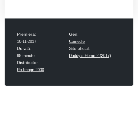
Premieră:
Gen:
10-11-2017
Comedie
Durată:
Site oficial:
98 minute
Daddy’s Home 2 (2017)
Distribuitor:
Ro Image 2000