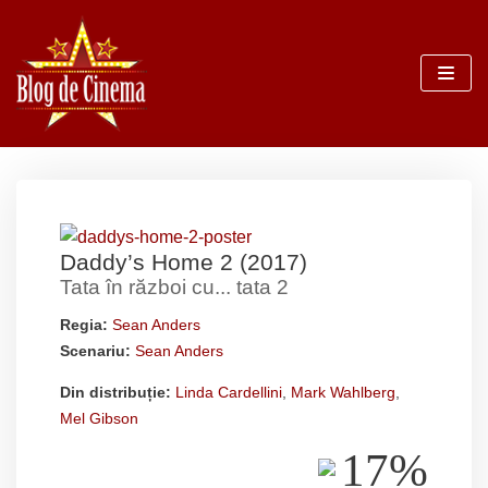
Sari
la
conținut
Daddy’s Home 2 (2017)
Tata în război cu... tata 2
Regia:
Sean Anders
Scenariu:
Sean Anders
Din distribuție:
Linda Cardellini
,
Mark Wahlberg
,
Mel Gibson
17%