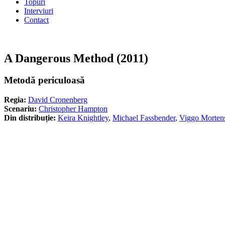
Topuri
Interviuri
Contact
A Dangerous Method (2011)
Metodă periculoasă
Regia:
David Cronenberg
Scenariu:
Christopher Hampton
Din distribuție:
Keira Knightley
,
Michael Fassbender
,
Viggo Morten