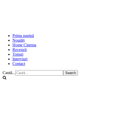
Prima pagină
Noutăți
Home Cinema
Recenzii
Topuri
Interviuri
Contact
Caută...