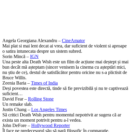
Angela Georgiana Alexandru –
CineAmator
Mai plat si mai lent decat ai vrea, dar suficient de violent si aproape
o satira intunecata despre un sistem subred.
Sorin Mincă –
IGN
Una peste alta Death Wish este un film de acțiune mai deștept și mai
bun decât mă așteptam (sincer venisem la cinema cu așteptări mici,
nu știu de ce), destul de satisfăcător pentru oricine nu s-a plictisit de
Bruce Willis.
Zeenia Baria –
Times of India
Deși povestea este directă, tinde să fie previzibilă și nu te captivează
suficient…
David Fear –
Rolling Stone
Un remake slab.
Justin Chang –
Los Angeles Times
Să critici Death Wish pentru momentul nepotrivit ar sugera că ar
exista un moment potrivit pentru a-l vedea.
John DeFore –
Hollywood Reporter
Îl face pe predecesorul său să pară filosofic în comparație.