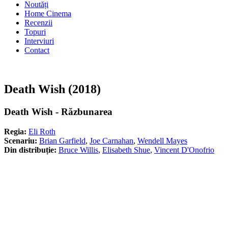
Noutăți
Home Cinema
Recenzii
Topuri
Interviuri
Contact
Death Wish (2018)
Death Wish - Răzbunarea
Regia:
Eli Roth
Scenariu:
Brian Garfield
,
Joe Carnahan
,
Wendell Mayes
Din distribuție:
Bruce Willis
,
Elisabeth Shue
,
Vincent D'Onofrio