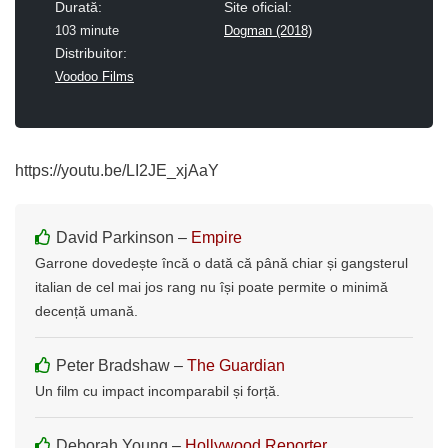
Durată:
Site oficial:
103 minute
Dogman (2018)
Distribuitor:
Voodoo Films
https://youtu.be/LI2JE_xjAaY
David Parkinson –
Empire
Garrone dovedește încă o dată că până chiar și gangsterul
italian de cel mai jos rang nu își poate permite o minimă
decență umană.
Peter Bradshaw –
The Guardian
Un film cu impact incomparabil și forță.
Deborah Young –
Hollywood Reporter