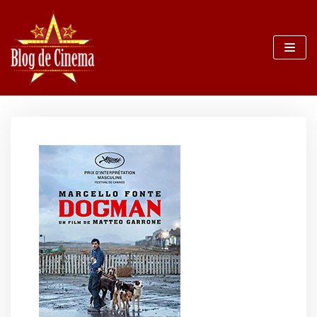
Sari
la
conținut