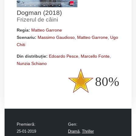
Dogman (2018)
Frizerul de câini
Regia:
Matteo Garrone
Scenariu:
Massimo Gaudioso
,
Matteo Garrone
,
Ugo
Chiti
Din distribuție:
Edoardo Pesce
,
Marcello Fonte
,
Nunzia Schiano
80%
Premieră:
Gen:
25-01-2019
Dramă
,
Thriller