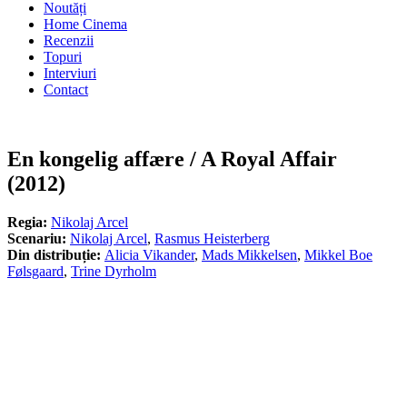
Noutăți
Home Cinema
Recenzii
Topuri
Interviuri
Contact
En kongelig affære / A Royal Affair
(2012)
Regia:
Nikolaj Arcel
Scenariu:
Nikolaj Arcel
,
Rasmus Heisterberg
Din distribuție:
Alicia Vikander
,
Mads Mikkelsen
,
Mikkel Boe
Følsgaard
,
Trine Dyrholm