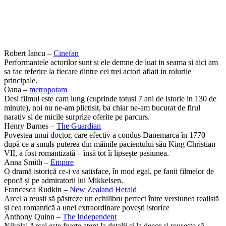
Robert Iancu –
Cinefan
Performantele actorilor sunt si ele demne de luat in seama si aici am
sa fac referire la fiecare dintre cei trei actori aflati in rolurile
principale.
Oana –
metropotam
Desi filmul este cam lung (cuprinde totusi 7 ani de istorie in 130 de
minute), noi nu ne-am plictisit, ba chiar ne-am bucurat de firul
narativ si de micile surprize oferite pe parcurs.
Henry Barnes –
The Guardian
Povestea unui doctor, care efectiv a condus Danemarca în 1770
după ce a smuls puterea din mâinile pacientului său King Christian
VII, a fost romantizată – însă tot îi lipsește pasiunea.
Anna Smith –
Empire
O dramă istorică ce-i va satisface, în mod egal, pe fanii filmelor de
epocă și pe admiratorii lui Mikkelsen.
Francesca Rudkin –
New Zealand Herald
Arcel a reușit să păstreze un echilibru perfect între versiunea realistă
și cea romantică a unei extraordinare povești istorice
Anthony Quinn –
The Independent
Nikolaj Arcel este foarte atent la detalii și la decor și reușește să