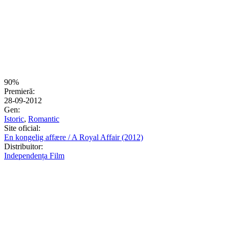
90%
Premieră:
28-09-2012
Gen:
Istoric
,
Romantic
Site oficial:
En kongelig affære / A Royal Affair (2012)
Distribuitor:
Independența Film