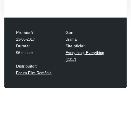
Premieră:
Gen:
23-06-2017
Dramă
Durată:
Site oficial:
96 minute
Everything, Everything
(2017)
Distribuitor:
Forum Film România