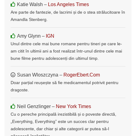
Katie Walsh –
Los Angeles Times
Are parte de fantezie, de lacrimi și de o stea strălucitoare în
Amandla Stenberg.
Amy Glynn –
IGN
Unul dintre cele mai bune romane pentru tineri pe care le-
am citit în ultimii ani a fost realizat într-unul dintre cele mai
bune filme pentru adolescenți din ultimul timp.
Susan Wloszczyna –
RogerEbert.Com
Doar parțial reușește să fie medicamentul potrivit pentru
dragoste.
Neil Genzlinger –
New York Times
Cu o pereche principală irezistibilă și o poveste directă,
„Everything, Everything” este un succes clar pentru
adolescente, dar chiar și alte categorii ar putea să-l
găsească încântător.