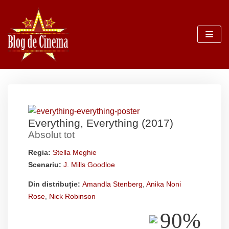
Sari
la
conținut
Everything, Everything (2017)
Absolut tot
Regia:
Stella Meghie
Scenariu:
J. Mills Goodloe
Din distribuție:
Amandla Stenberg
,
Anika Noni
Rose
,
Nick Robinson
90%